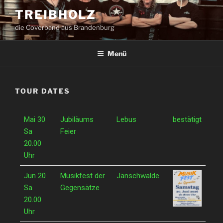
TREIBHOLZ
die Coverband aus Brandenburg
Menü
TOUR DATES
Mai 30
Jubiläums
Lebus
bestätigt
Sa
Feier
20.00
Uhr
Jun 20
Musikfest der
Jänschwalde
Sa
Gegensätze
20.00
Uhr