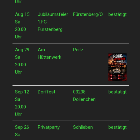
Uhr
Aug 15
Jubiläumsfeier
Fürstenberg/O.
bestätigt
Sa
1.FC
20.00
Fürstenberg
Uhr
Aug 29
Am
Peitz
Sa
Hüttenwerk
20.00
Uhr
Sep 12
Dorffest
03238
bestätigt
Sa
Dollenchen
20.00
Uhr
Sep 26
Privatparty
Schlieben
bestätigt
Sa